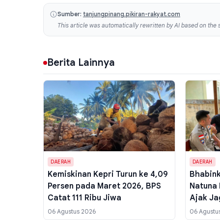
Sumber:
tanjungpinang.pikiran-rakyat.com
This article was automatically rewritten by AI based on the s
Berita Lainnya
DAERAH
DAERAH
Kemiskinan Kepri Turun ke 4,09
Bhabin
Persen pada Maret 2026, BPS
Natuna 
Catat 111 Ribu Jiwa
Ajak Ja
Waspad
06 Agustus 2026
06 Agustu