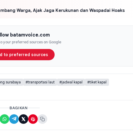
ambang Warga, Ajak Jaga Kerukunan dan Waspadai Hoaks
llow batamvoice.com
 to your preferred sources on Google
d to preferred sources
ong surabaya
#transportasi laut
#jadwal kapal
#tiket kapal
BAGIKAN