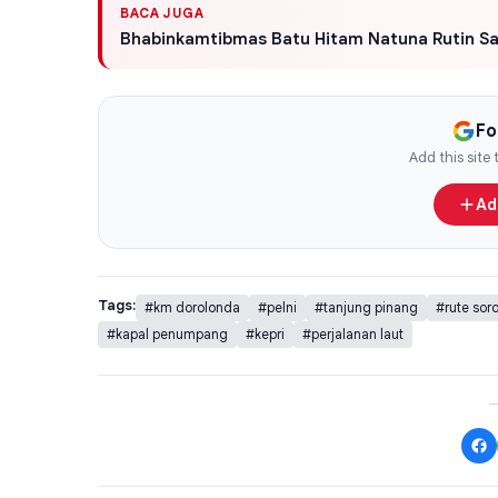
BACA JUGA
Bhabinkamtibmas Batu Hitam Natuna Rutin S
Fo
Add this site
Ad
Tags:
#km dorolonda
#pelni
#tanjung pinang
#rute sor
#kapal penumpang
#kepri
#perjalanan laut