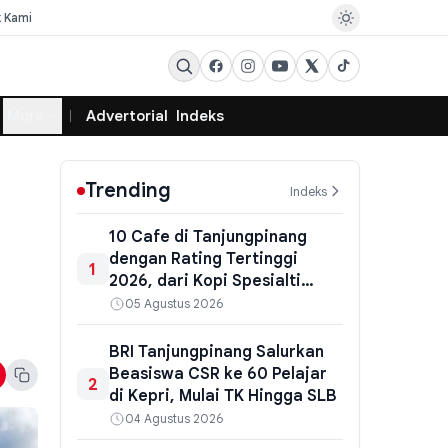
k Kami
More
Advertorial
Indeks
Trending
Indeks
10 Cafe di Tanjungpinang
dengan Rating Tertinggi
1
2026, dari Kopi Spesialti
hingga Hidden Gem
05 Agustus 2026
BRI Tanjungpinang Salurkan
Beasiswa CSR ke 60 Pelajar
2
di Kepri, Mulai TK Hingga SLB
04 Agustus 2026