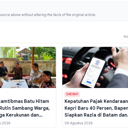
ource above without altering the facts of the original article.
In
DAERAH
kamtibmas Batu Hitam
Kepatuhan Pajak Kendaraan
Rutin Sambang Warga,
Kepri Baru 40 Persen, Bape
ga Kerukunan dan
Siapkan Razia di Batam dan
ai Hoaks
Kabupaten Kota
s 2026
06 Agustus 2026