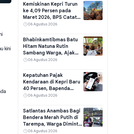
Kemiskinan Kepri Turun
ke 4,09 Persen pada
Maret 2026, BPS Catat
111 Ribu Jiwa
06 Agustus 2026
ni
Bhabinkamtibmas Batu
Hitam Natuna Rutin
 kini
Sambang Warga, Ajak
Jaga Kerukunan dan
06 Agustus 2026
Waspadai Hoaks
Kepatuhan Pajak
Kendaraan di Kepri Baru
40 Persen, Bapenda
ada
Siapkan Razia di Batam
06 Agustus 2026
dan Kabupaten Kota
Satlantas Anambas Bagi
Bendera Merah Putih di
Tarempa, Warga Diminta
Pasang di Rumah Sambut
06 Agustus 2026