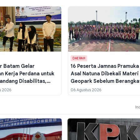
DAERAH
r Batam Gelar
16 Peserta Jamnas Pramuka
an Kerja Perdana untuk
Asal Natuna Dibekali Materi
andang Disabilitas,
Geopark Sebelum Berangka
 Kompetensi Industri
Jakarta
s 2026
06 Agustus 2026
In