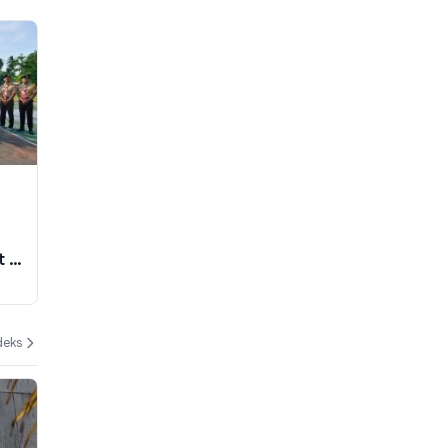
t ke
deks