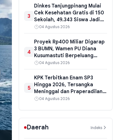
Dinkes Tanjungpinang Mulai
Cek Kesehatan Gratis di 150
3
Sekolah, 49.343 Siswa Jadi
Sasaran
04 Agustus 2026
Proyek Rp400 Miliar Digarap
3 BUMN, Wamen PU Diana
4
Kusumastuti Berpeluang
Diperiksa Ulang Kejati NTT
04 Agustus 2026
KPK Terbitkan Enam SP3
Hingga 2026, Tersangka
5
Meninggal dan Praperadilan
Jadi Penyebab
04 Agustus 2026
Daerah
Indeks