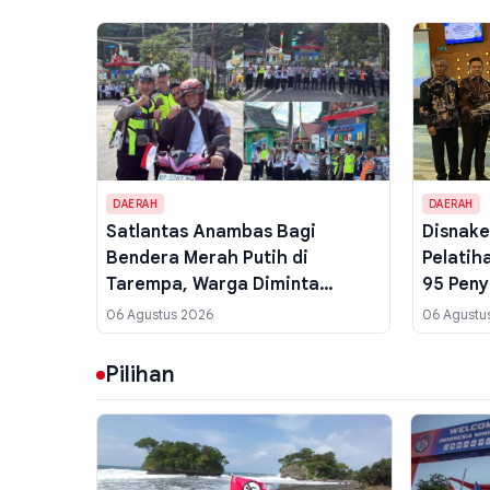
DAERAH
DAERAH
Satlantas Anambas Bagi
Disnake
Bendera Merah Putih di
Pelatih
Tarempa, Warga Diminta
95 Peny
Pasang di Rumah Sambut HUT
Siapkan
06 Agustus 2026
06 Agustu
ke-81 RI
Pilihan