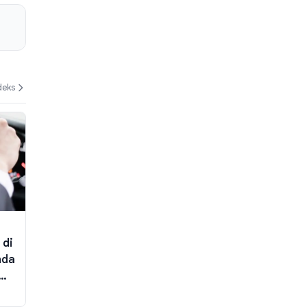
deks
 di
nda