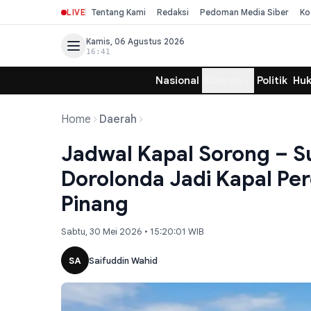
LIVE
Tentang Kami
Redaksi
Pedoman Media Siber
Ko
Kamis, 06 Agustus 2026
16:41
Nasional
Daerah
Politik
Hu
Home
Daerah
Jadwal Kapal Sorong – S
Dorolonda Jadi Kapal Pe
Pinang
Sabtu, 30 Mei 2026 • 15:20:01 WIB
SA
Saifuddin Wahid