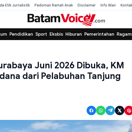
de Etik Jurnalistik
Pedoman Ramah Anak
Disclaimer
Info Iklan
Konta
kum
Pendidikan
Sport
Eksbis
Hiburan
Pemerintahan
Ragam
urabaya Juni 2026 Dibuka, KM
rdana dari Pelabuhan Tanjung