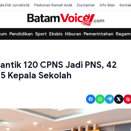
de Etik Jurnalistik
Pedoman Ramah Anak
Disclaimer
Info Iklan
Konta
kum
Pendidikan
Sport
Eksbis
Hiburan
Pemerintahan
Ragam
ntik 120 CPNS Jadi PNS, 42
15 Kepala Sekolah