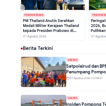
PEMERINTAHAN
PEMERINT
PM Thailand Anutin Serahkan
Peringat
Medali Militer Kerajaan Thailand
2026, B
kepada Presiden Prabowo di
Pulihkan
Istana Merdeka
Kehidup
07 Agustus 2026
07 Agustu
Berita Terkini
DAERAH
Satpolairud dan BP
Penumpang Pompong
07 Agustus 2026
21:28:01
DAERAH
Insiden Pompong Te