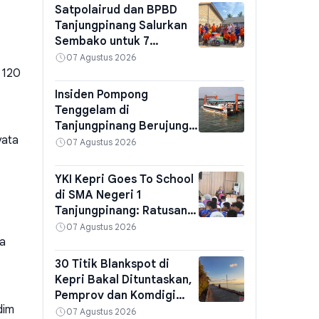
Satpolairud dan BPBD
Tanjungpinang Salurkan
Sembako untuk 7
Penumpang Pompong
07 Agustus 2026
Terbalik di Kampung
 120
Bugis
Insiden Pompong
Tenggelam di
Tanjungpinang Berujung
yata
Larangan Sandar di
07 Agustus 2026
Ponton Pelabuhan SBP,
KSOP Pasang Papan
YKI Kepri Goes To School
Peringatan
di SMA Negeri 1
Tanjungpinang: Ratusan
Pelajar Diajak Deteksi
07 Agustus 2026
Dini Kanker dan Cek Gula
da
Darah Gratis
30 Titik Blankspot di
Kepri Bakal Dituntaskan,
Pemprov dan Komdigi
dim
Bangun 6 BTS di Lingga,
07 Agustus 2026