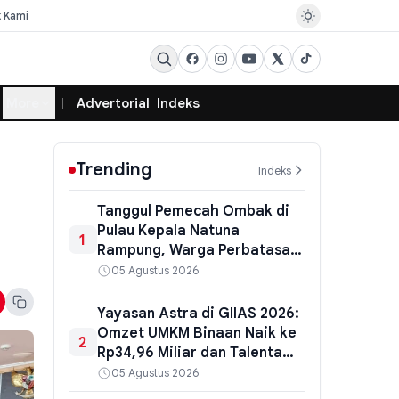
k Kami
More
Advertorial
Indeks
Trending
Indeks
Tanggul Pemecah Ombak di
Pulau Kepala Natuna
1
Rampung, Warga Perbatasan
Dapat Perlindungan dari
05 Agustus 2026
Abrasi
Yayasan Astra di GIIAS 2026:
Omzet UMKM Binaan Naik ke
2
Rp34,96 Miliar dan Talenta
Vokasi Siap Kerja
05 Agustus 2026