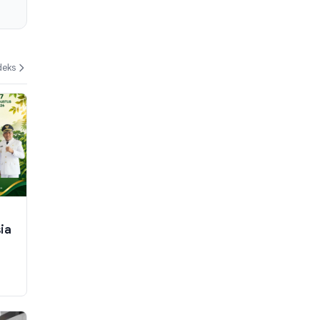
deks
sia