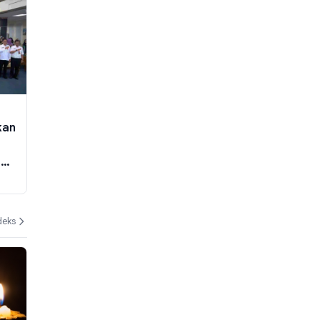
kan
u
deks