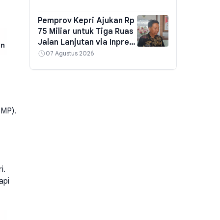
Natuna, dan Karimun
Pemprov Kepri Ajukan Rp
75 Miliar untuk Tiga Ruas
Jalan Lanjutan via Inpres
an
Jalan Daerah, Target
07 Agustus 2026
Tembus Koarmada I
SMP).
i.
api