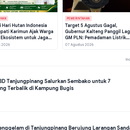
AHAN
PEMERINTAHAN
i Hari Hutan Indonesia
Target 5 Agustus Gagal,
upati Karimun Ajak Warga
Gubernur Kalteng Panggil Lag
 Ekosistem untuk Jaga
GM PLN: Pemadaman Listrik
an
Masih Berlanjut di Palangka R
s 2026
07 Agustus 2026
In
BD Tanjungpinang Salurkan Sembako untuk 7
 Terbalik di Kampung Bugis
nggelam di Tanjungpinang Berujung Larangan Sanda