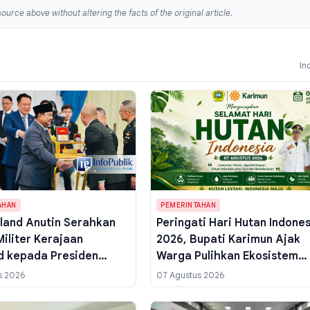
ource above without altering the facts of the original article.
In
AHAN
PEMERINTAHAN
land Anutin Serahkan
Peringati Hari Hutan Indone
Militer Kerajaan
2026, Bupati Karimun Ajak
d kepada Presiden
Warga Pulihkan Ekosistem
 di Istana Merdeka
untuk Jaga Kehidupan
s 2026
07 Agustus 2026