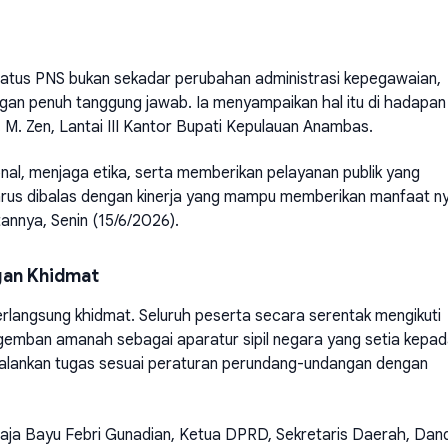
tus PNS bukan sekadar perubahan administrasi kepegawaian,
gan penuh tanggung jawab. Ia menyampaikan hal itu di hadapan
 M. Zen, Lantai III Kantor Bupati Kepulauan Anambas.
onal, menjaga etika, serta memberikan pelayanan publik yang
harus dibalas dengan kinerja yang mampu memberikan manfaat n
annya, Senin (15/6/2026).
gan Khidmat
langsung khidmat. Seluruh peserta secara serentak mengikuti
mban amanah sebagai aparatur sipil negara yang setia kepa
alankan tugas sesuai peraturan perundang-undangan dengan
i Raja Bayu Febri Gunadian, Ketua DPRD, Sekretaris Daerah, Dan