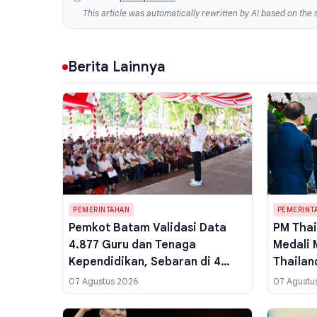
This article was automatically rewritten by AI based on the s
Berita Lainnya
PEMERINTAHAN
PEMERINT
Pemkot Batam Validasi Data
PM Thai
4.877 Guru dan Tenaga
Medali 
Kependidikan, Sebaran di 4
Thailan
Kecamatan Mulai Dipetakan
Prabowo
07 Agustus 2026
07 Agustu