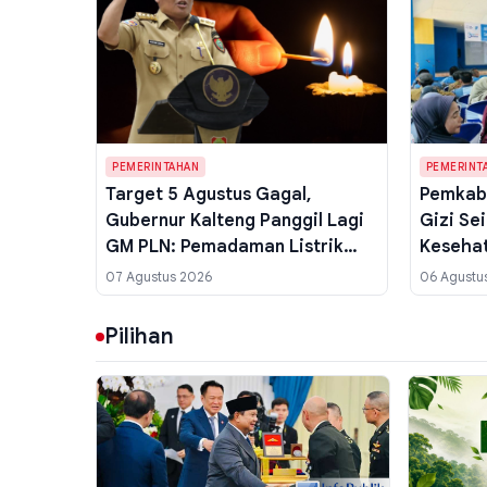
PEMERINTAHAN
PEMERINT
Target 5 Agustus Gagal,
Pemkab 
Gubernur Kalteng Panggil Lagi
Gizi Se
GM PLN: Pemadaman Listrik
Kesehat
Masih Berlanjut di Palangka
Timur L
07 Agustus 2026
06 Agustu
Raya
Dibagik
Pilihan