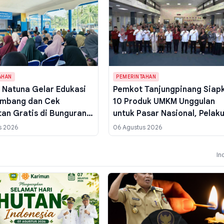
AHAN
PEMERINTAHAN
Natuna Gelar Edukasi
Pemkot Tanjungpinang Siap
imbang dan Cek
10 Produk UMKM Unggulan
an Gratis di Bunguran
untuk Pasar Nasional, Pelak
aut, 100 Paket Sembako
Usaha Dikenalkan AI
s 2026
06 Agustus 2026
an
In