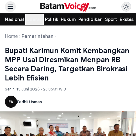
Nasional
Daerah
Politik
Hukum
Pendidikan
Sport
Eksbis
Home
Pemerintahan
Bupati Karimun Komit Kembangkan
MPP Usai Diresmikan Menpan RB
Secara Daring, Targetkan Birokrasi
Lebih Efisien
Senin, 15 Juni 2026 • 23:35:31 WIB
FA
Fadhli Usman