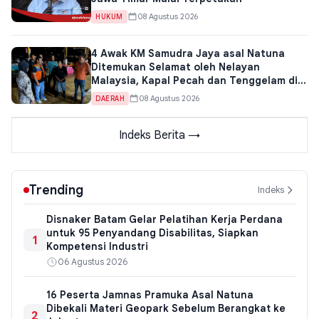
08 Agustus 2026
HUKUM
4 Awak KM Samudra Jaya asal Natuna
Ditemukan Selamat oleh Nelayan
Malaysia, Kapal Pecah dan Tenggelam di
Perairan Kuantan
08 Agustus 2026
DAERAH
Indeks Berita →
Trending
Indeks
Disnaker Batam Gelar Pelatihan Kerja Perdana
untuk 95 Penyandang Disabilitas, Siapkan
1
Kompetensi Industri
06 Agustus 2026
16 Peserta Jamnas Pramuka Asal Natuna
Dibekali Materi Geopark Sebelum Berangkat ke
2