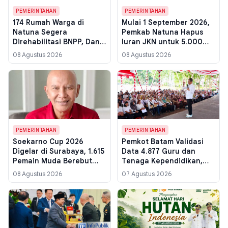
PEMERINTAHAN
PEMERINTAHAN
174 Rumah Warga di
Mulai 1 September 2026,
Natuna Segera
Pemkab Natuna Hapus
Direhabilitasi BNPP, Dana
Iuran JKN untuk 5.000
Rp 20 Juta per Unit untuk
Warga Mampu, Ini Cara
08 Agustus 2026
08 Agustus 2026
Empat Kecamatan
Cek Statusnya
Perbatasan
PEMERINTAHAN
PEMERINTAHAN
Soekarno Cup 2026
Pemkot Batam Validasi
Digelar di Surabaya, 1.615
Data 4.877 Guru dan
Pemain Muda Berebut
Tenaga Kependidikan,
Tikut 25 Skuad Jatim
Sebaran di 4 Kecamatan
08 Agustus 2026
07 Agustus 2026
Mulai Dipetakan