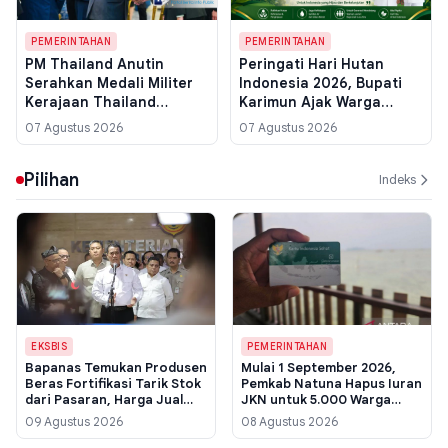
PEMERINTAHAN
PEMERINTAHAN
PM Thailand Anutin
Peringati Hari Hutan
Serahkan Medali Militer
Indonesia 2026, Bupati
Kerajaan Thailand
Karimun Ajak Warga
kepada Presiden
Pulihkan Ekosistem untuk
07 Agustus 2026
07 Agustus 2026
Prabowo di Istana
Jaga Kehidupan
Merdeka
Pilihan
Indeks
EKSBIS
PEMERINTAHAN
Bapanas Temukan Produsen
Mulai 1 September 2026,
Beras Fortifikasi Tarik Stok
Pemkab Natuna Hapus Iuran
dari Pasaran, Harga Jual
JKN untuk 5.000 Warga
Capai Rp 42 Ribu per Kg
Mampu, Ini Cara Cek
09 Agustus 2026
08 Agustus 2026
Statusnya