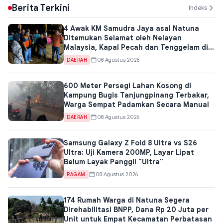
Berita Terkini
Indeks
4 Awak KM Samudra Jaya asal Natuna
Ditemukan Selamat oleh Nelayan
Malaysia, Kapal Pecah dan Tenggelam di
Perairan Kuantan
08 Agustus 2026
DAERAH
600 Meter Persegi Lahan Kosong di
Kampung Bugis Tanjungpinang Terbakar,
Warga Sempat Padamkan Secara Manual
08 Agustus 2026
DAERAH
Samsung Galaxy Z Fold 8 Ultra vs S26
Ultra: Uji Kamera 200MP, Layar Lipat
Belum Layak Panggil "Ultra"
08 Agustus 2026
RAGAM
174 Rumah Warga di Natuna Segera
Direhabilitasi BNPP, Dana Rp 20 Juta per
Unit untuk Empat Kecamatan Perbatasan