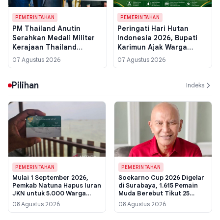
PEMERINTAHAN
PEMERINTAHAN
PM Thailand Anutin
Peringati Hari Hutan
Serahkan Medali Militer
Indonesia 2026, Bupati
Kerajaan Thailand
Karimun Ajak Warga
kepada Presiden
Pulihkan Ekosistem untuk
07 Agustus 2026
07 Agustus 2026
Prabowo di Istana
Jaga Kehidupan
Merdeka
Pilihan
Indeks
PEMERINTAHAN
PEMERINTAHAN
Mulai 1 September 2026,
Soekarno Cup 2026 Digelar
Pemkab Natuna Hapus Iuran
di Surabaya, 1.615 Pemain
JKN untuk 5.000 Warga
Muda Berebut Tikut 25
Mampu, Ini Cara Cek
Skuad Jatim
08 Agustus 2026
08 Agustus 2026
Statusnya