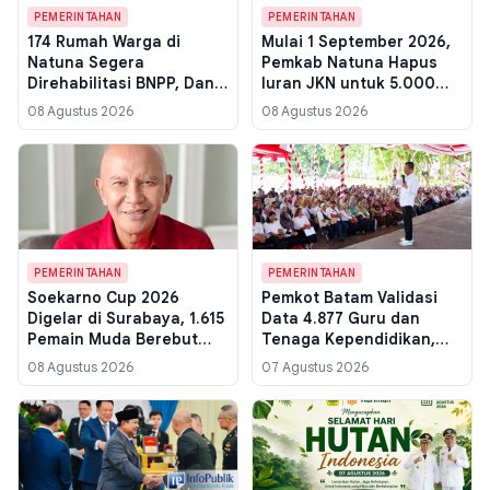
PEMERINTAHAN
PEMERINTAHAN
174 Rumah Warga di
Mulai 1 September 2026,
Natuna Segera
Pemkab Natuna Hapus
Direhabilitasi BNPP, Dana
Iuran JKN untuk 5.000
Rp 20 Juta per Unit untuk
Warga Mampu, Ini Cara
08 Agustus 2026
08 Agustus 2026
Empat Kecamatan
Cek Statusnya
Perbatasan
PEMERINTAHAN
PEMERINTAHAN
Soekarno Cup 2026
Pemkot Batam Validasi
Digelar di Surabaya, 1.615
Data 4.877 Guru dan
Pemain Muda Berebut
Tenaga Kependidikan,
Tikut 25 Skuad Jatim
Sebaran di 4 Kecamatan
08 Agustus 2026
07 Agustus 2026
Mulai Dipetakan