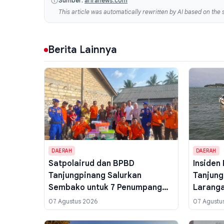
Sumber:
ariranews.com
This article was automatically rewritten by AI based on the s
Berita Lainnya
DAERAH
DAERAH
Satpolairud dan BPBD
Insiden
Tanjungpinang Salurkan
Tanjung
Sembako untuk 7 Penumpang
Laranga
Pompong Terbalik di Kampung
Pelabuh
07 Agustus 2026
07 Agustu
Bugis
Papan P