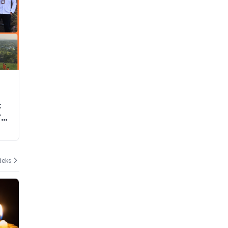
t
7
deks