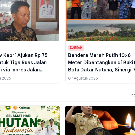
DAERAH
 Kepri Ajukan Rp 75
Bendera Merah Putih 10×6
ntuk Tiga Ruas Jalan
Meter Dibentangkan di Buki
 via Inpres Jalan
Batu Datar Natuna, Sinergi 
 Target Tembus
Instansi Jelang HUT ke-81 RI
s 2026
07 Agustus 2026
a I
In