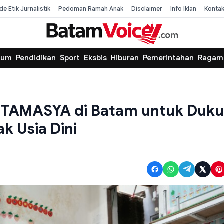
de Etik Jurnalistik
Pedoman Ramah Anak
Disclaimer
Info Iklan
Konta
kum
Pendidikan
Sport
Eksbis
Hiburan
Pemerintahan
Ragam
 TAMASYA di Batam untuk Duk
 Usia Dini