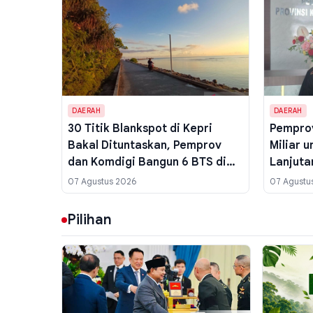
DAERAH
DAERAH
30 Titik Blankspot di Kepri
Pemprov
Bakal Dituntaskan, Pemprov
Miliar u
dan Komdigi Bangun 6 BTS di
Lanjutan
Lingga, Natuna, dan Karimun
Daerah,
07 Agustus 2026
07 Agustu
Koarmad
Pilihan