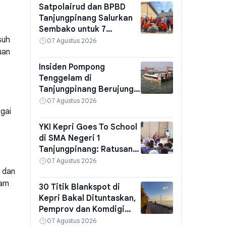
Satpolairud dan BPBD
Tanjungpinang Salurkan
Sembako untuk 7
suh
Penumpang Pompong
07 Agustus 2026
Terbalik di Kampung
uan
Bugis
Insiden Pompong
Tenggelam di
Tanjungpinang Berujung
Larangan Sandar di
07 Agustus 2026
Ponton Pelabuhan SBP,
gai
KSOP Pasang Papan
YKI Kepri Goes To School
Peringatan
di SMA Negeri 1
Tanjungpinang: Ratusan
Pelajar Diajak Deteksi
07 Agustus 2026
Dini Kanker dan Cek Gula
 dan
Darah Gratis
lam
30 Titik Blankspot di
Kepri Bakal Dituntaskan,
Pemprov dan Komdigi
Bangun 6 BTS di Lingga,
07 Agustus 2026