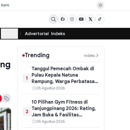
k Kami
More
Advertorial
Indeks
Trending
Indeks
ung
Tanggul Pemecah Ombak di
Pulau Kepala Natuna
1
Rampung, Warga Perbatasan
Dapat Perlindungan dari
05 Agustus 2026
Abrasi
10 Pilihan Gym Fitness di
Tanjungpinang 2026: Rating,
2
Jam Buka & Fasilitas
Terlengkap
05 Agustus 2026