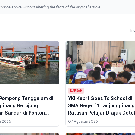
ource above without altering the facts of the original article.
In
DAERAH
 Pompong Tenggelam di
YKI Kepri Goes To School di
pinang Berujung
SMA Negeri 1 Tanjungpinang
n Sandar di Ponton
Ratusan Pelajar Diajak Dete
an SBP, KSOP Pasang
Dini Kanker dan Cek Gula D
s 2026
07 Agustus 2026
eringatan
Gratis