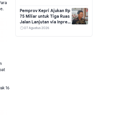
Para
Natuna, dan Karimun
e.
Pemprov Kepri Ajukan Rp
75 Miliar untuk Tiga Ruas
Jalan Lanjutan via Inpres
Jalan Daerah, Target
07 Agustus 2026
Tembus Koarmada I
n
pat
ak 16