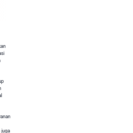
kan
si
n
up
n
l
yanan
 juga