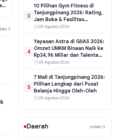
a
GM PLN: Pemadaman Listrik
M5,3, Warga 
10 Pilihan Gym Fitness di
Masih Berlanjut di Palangka Raya
Tanjungpinang 2026: Rating,
07 Agustus 2026
06 Agustus 202
3
Jam Buka & Fasilitas
Terlengkap
05 Agustus 2026
deks
Yayasan Astra di GIIAS 2026:
Omzet UMKM Binaan Naik ke
4
Rp34,96 Miliar dan Talenta
Vokasi Siap Kerja
05 Agustus 2026
7 Mall di Tanjungpinang 2026:
Pilihan Lengkap dari Pusat
5
Belanja Hingga Oleh-Oleh
05 Agustus 2026
ok
Daerah
Indeks