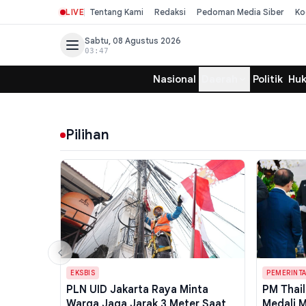
LIVE
Tentang Kami
Redaksi
Pedoman Media Siber
Ko
Sabtu, 08 Agustus 2026
03:47
Nasional
Daerah
Politik
Hu
Pilihan
EKSBIS
PEMERINT
PLN UID Jakarta Raya Minta
PM Thai
Warga Jaga Jarak 3 Meter Saat
Medali M