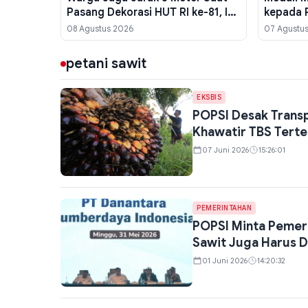
Pasang Dekorasi HUT RI ke-81, Ini
kepada 
Alasannya
Istana 
08 Agustus 2026
07 Agustu
petani sawit
EKSBIS
POPSI Desak Transp
Khawatir TBS Tert
07 Juni 2026
15:26:01
PEMERINTAHAN
POPSI Minta Pemeri
Sawit Juga Harus D
01 Juni 2026
14:20:32