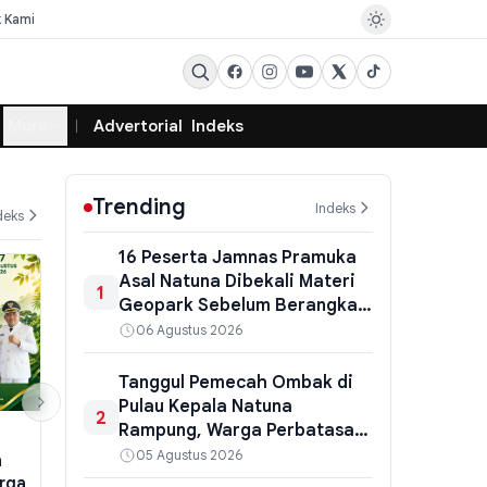
k Kami
More
Advertorial
Indeks
Trending
Indeks
deks
16 Peserta Jamnas Pramuka
Asal Natuna Dibekali Materi
1
Geopark Sebelum Berangkat
ke Jakarta
06 Agustus 2026
Tanggul Pemecah Ombak di
Pulau Kepala Natuna
2
Rampung, Warga Perbatasan
PEMERINTAHAN
PEMERINTAHAN
Dapat Perlindungan dari
05 Agustus 2026
a
Target 5 Agustus Gagal,
BPBD Pangan
Abrasi
rga
Gubernur Kalteng Panggil Lagi
Bangunan Pe