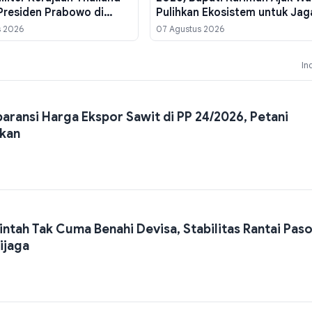
Presiden Prabowo di
Pulihkan Ekosistem untuk Jag
Merdeka
Kehidupan
s 2026
07 Agustus 2026
In
aransi Harga Ekspor Sawit di PP 24/2026, Petani
ekan
ntah Tak Cuma Benahi Devisa, Stabilitas Rantai Pas
ijaga