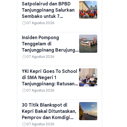
Satpolairud dan BPBD
Tanjungpinang Salurkan
Sembako untuk 7
Penumpang Pompong
07 Agustus 2026
Terbalik di Kampung
Bugis
Insiden Pompong
Tenggelam di
Tanjungpinang Berujung
Larangan Sandar di
07 Agustus 2026
Ponton Pelabuhan SBP,
KSOP Pasang Papan
YKI Kepri Goes To School
Peringatan
di SMA Negeri 1
Tanjungpinang: Ratusan
Pelajar Diajak Deteksi
07 Agustus 2026
Dini Kanker dan Cek Gula
Darah Gratis
30 Titik Blankspot di
Kepri Bakal Dituntaskan,
Pemprov dan Komdigi
Bangun 6 BTS di Lingga,
07 Agustus 2026