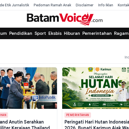
de Etik Jurnalistik
Pedoman Ramah Anak
Disclaimer
Info Iklan
Konta
kum
Pendidikan
Sport
Eksbis
Hiburan
Pemerintahan
Ragam
In
AHAN
PEMERINTAHAN
land Anutin Serahkan
Peringati Hari Hutan Indonesi
iliter Kerajaan Thailand
2026, Bupati Karimun Ajak Wa