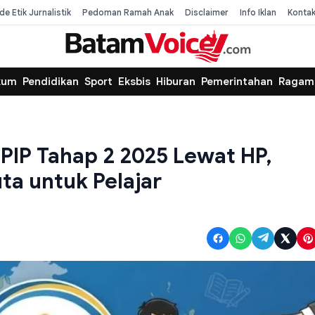
de Etik Jurnalistik
Pedoman Ramah Anak
Disclaimer
Info Iklan
Konta
kum
Pendidikan
Sport
Eksbis
Hiburan
Pemerintahan
Ragam
PIP Tahap 2 2025 Lewat HP,
ta untuk Pelajar