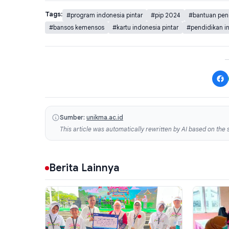
Tags:
#program indonesia pintar
#pip 2024
#bantuan pen
#bansos kemensos
#kartu indonesia pintar
#pendidikan i
Sumber:
unikma.ac.id
This article was automatically rewritten by AI based on the s
Berita Lainnya