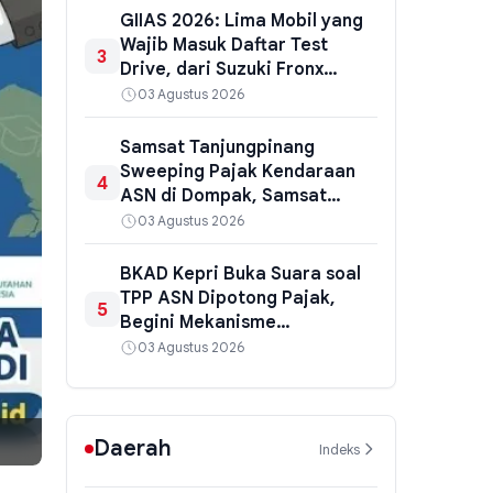
GIIAS 2026: Lima Mobil yang
Wajib Masuk Daftar Test
3
Drive, dari Suzuki Fronx
hingga Honda HR-V Hybrid
03 Agustus 2026
Samsat Tanjungpinang
Sweeping Pajak Kendaraan
4
ASN di Dompak, Samsat
Keliling Disiagakan untuk
03 Agustus 2026
Bayar di Tempat
BKAD Kepri Buka Suara soal
TPP ASN Dipotong Pajak,
5
Begini Mekanisme
Perhitungannya
03 Agustus 2026
Daerah
Indeks