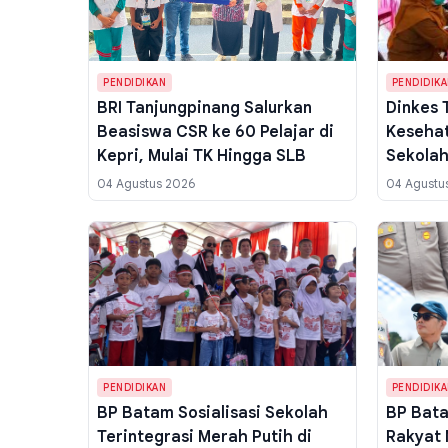
PENDIDIKAN
PENDIDIK
BRI Tanjungpinang Salurkan
Dinkes 
Beasiswa CSR ke 60 Pelajar di
Kesehat
Kepri, Mulai TK Hingga SLB
Sekolah
Sasara
04 Agustus 2026
04 Agustu
PENDIDIKAN
PENDIDIK
BP Batam Sosialisasi Sekolah
BP Bat
Terintegrasi Merah Putih di
Rakyat 