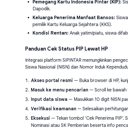
Pemegang Kartu Indonesia Pintar (KIP):
Sis
Dapodik.
Keluarga Penerima Manfaat Bansos:
Siswa
pemilik Kartu Keluarga Sejahtera (KKS).
Kondisi Rentan:
Anak yatim/piatu, siswa dif
Panduan Cek Status PIP Lewat HP
Integrasi platform SIPINTAR memungkinkan pengec
Siswa Nasional (NISN) dan Nomor Induk Kependuduk
Akses portal resmi
— Buka browser di HP, kun
Masuk ke menu pencarian
— Scroll ke bawah
Input data siswa
— Masukkan 10 digit NISN pad
Verifikasi keamanan
— Selesaikan perhitungan
Eksekusi
— Tekan tombol ‘Cek Penerima PIP’. S
Nominasi atau SK Pemberian beserta info pencai