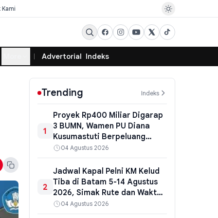
k Kami
More
Advertorial
Indeks
Trending
Indeks
Proyek Rp400 Miliar Digarap
3 BUMN, Wamen PU Diana
1
Kusumastuti Berpeluang
Diperiksa Ulang Kejati NTT
04 Agustus 2026
Jadwal Kapal Pelni KM Kelud
Tiba di Batam 5-14 Agustus
2
2026, Simak Rute dan Waktu
Sandar Terbaru
04 Agustus 2026