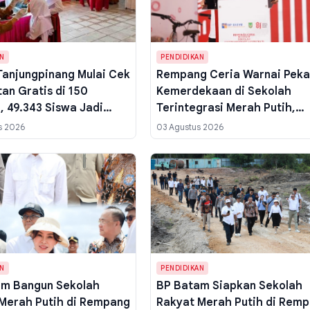
AN
PENDIDIKAN
Tanjungpinang Mulai Cek
Rempang Ceria Warnai Pek
an Gratis di 150
Kemerdekaan di Sekolah
, 49.343 Siswa Jadi
Terintegrasi Merah Putih,
n
Kepala BP Batam Ajak Anak
s 2026
03 Agustus 2026
Anak Terus Bermimpi
AN
PENDIDIKAN
am Bangun Sekolah
BP Batam Siapkan Sekolah
Merah Putih di Rempang
Rakyat Merah Putih di Rem