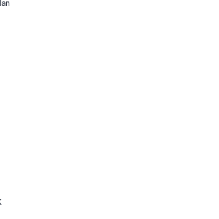
lan
K