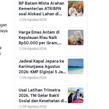
BP Batam Minta Arahan
Kementerian ATR/BPN
soal Alokasi Lahan di
Kawasan Perairan yang
06 Agustus 2026
Belum Direklamasi
ngan
biaya
Harga Emas Antam di
Kepulauan Riau Naik
Rp50.000 per Gram,
i
Segini Rincian Lengkap
06 Agustus 2026
untuk Semua Ukuran
i
Jadwal Kapal Jepara ke
Karimunjawa Agustus
2026: KMP Siginjai 5 Jam,
Express Bahari 2,5 Jam
06 Agustus 2026
Usai Latihan Trimatra
2026, TNI Gelar Bakti
Sosial dan Kesehatan di
Dabo Singkep, 636 Paket
05 Agustus 2026