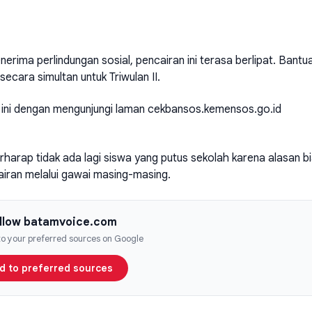
rima perlindungan sosial, pencairan ini terasa berlipat. Bantu
cara simultan untuk Triwulan II.
 ini dengan mengunjungi laman
cekbansos.kemensos.go.id
rharap tidak ada lagi siswa yang putus sekolah karena alasan b
airan melalui gawai masing-masing.
llow batamvoice.com
 to your preferred sources on Google
d to preferred sources