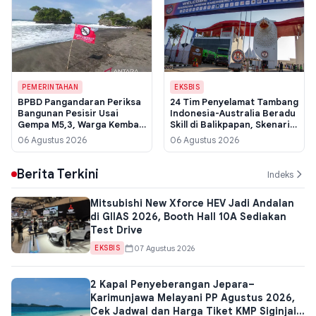
PEMERINTAHAN
EKSBIS
BPBD Pangandaran Periksa
24 Tim Penyelamat Tambang
Bangunan Pesisir Usai
Indonesia-Australia Beradu
Gempa M5,3, Warga Kembali
Skill di Balikpapan, Skenario
Beraktivitas
Uji Sampai Kebakaran
06 Agustus 2026
06 Agustus 2026
Struktural
Berita Terkini
Indeks
Mitsubishi New Xforce HEV Jadi Andalan
di GIIAS 2026, Booth Hall 10A Sediakan
Test Drive
07 Agustus 2026
EKSBIS
2 Kapal Penyeberangan Jepara–
Karimunjawa Melayani PP Agustus 2026,
Cek Jadwal dan Harga Tiket KMP Siginjai