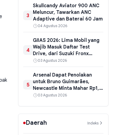
Skullcandy Aviator 900 ANC
Meluncur, Tawarkan ANC
3
e
Adaptive dan Baterai 60 Jam
04 Agustus 2026
GIIAS 2026: Lima Mobil yang
Wajib Masuk Daftar Test
4
Drive, dari Suzuki Fronx
hingga Honda HR-V Hybrid
03 Agustus 2026
Arsenal Dapat Penolakan
mpak
untuk Bruno Guimarães,
5
Newcastle Minta Mahar Rp1,6
Triliun
03 Agustus 2026
Daerah
Indeks