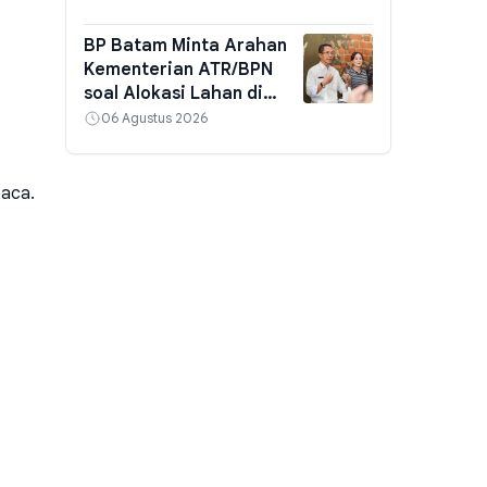
Lahirkan Atlet Padel dan
Perkuat Sport Tourism
BP Batam Minta Arahan
Kementerian ATR/BPN
soal Alokasi Lahan di
Kawasan Perairan yang
06 Agustus 2026
Belum Direklamasi
baca.