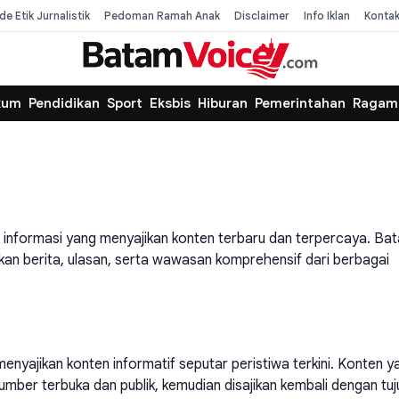
de Etik Jurnalistik
Pedoman Ramah Anak
Disclaimer
Info Iklan
Konta
kum
Pendidikan
Sport
Eksbis
Hiburan
Pemerintahan
Ragam
an informasi yang menyajikan konten terbaru dan terpercaya. Ba
an berita, ulasan, serta wawasan komprehensif dari berbagai
nyajikan konten informatif seputar peristiwa terkini. Konten y
sumber terbuka dan publik, kemudian disajikan kembali dengan tu