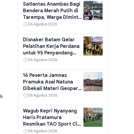
Satlantas Anambas Bagi
Bendera Merah Putih di
Tarempa, Warga Diminta
Pasang di Rumah Sambut
06 Agustus 2026
HUT ke-81 RI
Disnaker Batam Gelar
Pelatihan Kerja Perdana
untuk 95 Penyandang
Disabilitas, Siapkan
06 Agustus 2026
Kompetensi Industri
16 Peserta Jamnas
Pramuka Asal Natuna
Dibekali Materi Geopark
Sebelum Berangkat ke
a,
06 Agustus 2026
Jakarta
Wagub Kepri Nyanyang
Haris Pratamura
Resmikan TAO Sport Club
t
Batam, Targetkan
06 Agustus 2026