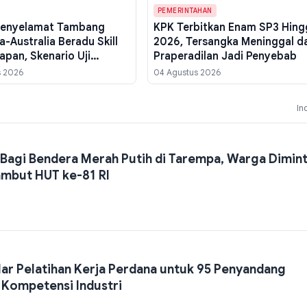
PEMERINTAHAN
Penyelamat Tambang
KPK Terbitkan Enam SP3 Hing
a-Australia Beradu Skill
2026, Tersangka Meninggal d
papan, Skenario Uji
Praperadilan Jadi Penyebab
Kebakaran Struktural
s 2026
04 Agustus 2026
In
Bagi Bendera Merah Putih di Tarempa, Warga Dimin
ambut HUT ke-81 RI
ar Pelatihan Kerja Perdana untuk 95 Penyandang
n Kompetensi Industri