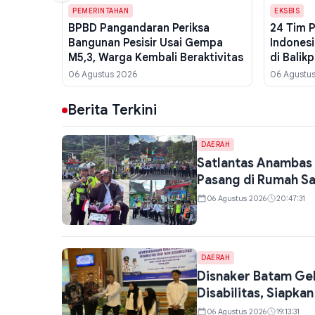
PEMERINTAHAN
EKSBIS
BPBD Pangandaran Periksa
24 Tim 
Bangunan Pesisir Usai Gempa
Indonesi
M5,3, Warga Kembali Beraktivitas
di Balik
Sampai 
06 Agustus 2026
06 Agustu
Berita Terkini
DAERAH
Satlantas Anambas 
Pasang di Rumah S
06 Agustus 2026
20:47:31
DAERAH
Disnaker Batam Gel
Disabilitas, Siapka
06 Agustus 2026
19:13:31