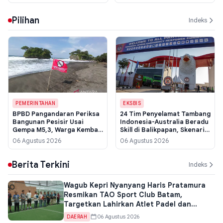
Sembako Dibagikan
Perlindungan dari Abrasi
Pilihan
Indeks
PEMERINTAHAN
EKSBIS
BPBD Pangandaran Periksa
24 Tim Penyelamat Tambang
Bangunan Pesisir Usai
Indonesia-Australia Beradu
Gempa M5,3, Warga Kembali
Skill di Balikpapan, Skenario
Beraktivitas
Uji Sampai Kebakaran
06 Agustus 2026
06 Agustus 2026
Struktural
Berita Terkini
Indeks
Wagub Kepri Nyanyang Haris Pratamura
Resmikan TAO Sport Club Batam,
Targetkan Lahirkan Atlet Padel dan
Perkuat Sport Tourism
06 Agustus 2026
DAERAH