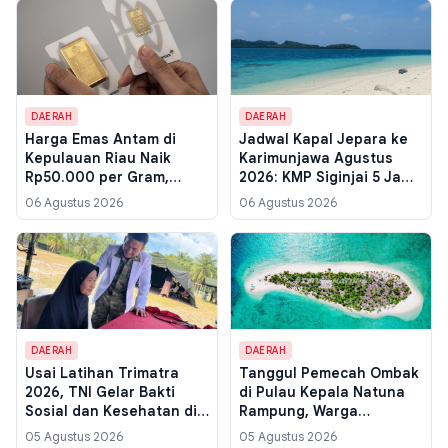
DAERAH
DAERAH
Harga Emas Antam di
Jadwal Kapal Jepara ke
Kepulauan Riau Naik
Karimunjawa Agustus
Rp50.000 per Gram,
2026: KMP Siginjai 5 Jam,
Segini Rincian Lengkap
Express Bahari 2,5 Jam
06 Agustus 2026
06 Agustus 2026
untuk Semua Ukuran
DAERAH
DAERAH
Usai Latihan Trimatra
Tanggul Pemecah Ombak
2026, TNI Gelar Bakti
di Pulau Kepala Natuna
Sosial dan Kesehatan di
Rampung, Warga
Dabo Singkep, 636 Paket
Perbatasan Dapat
05 Agustus 2026
05 Agustus 2026