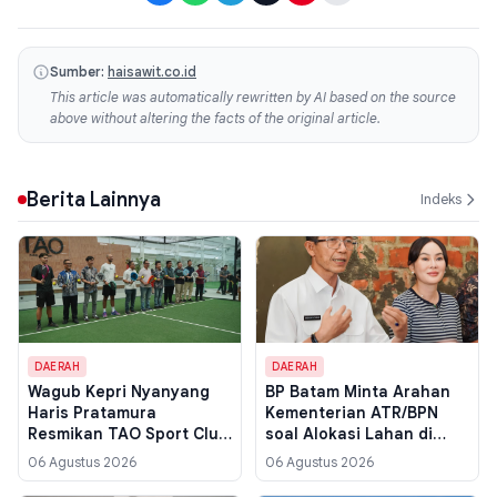
Sumber:
haisawit.co.id
This article was automatically rewritten by AI based on the source
above without altering the facts of the original article.
Berita Lainnya
Indeks
DAERAH
DAERAH
Wagub Kepri Nyanyang
BP Batam Minta Arahan
Haris Pratamura
Kementerian ATR/BPN
Resmikan TAO Sport Club
soal Alokasi Lahan di
Batam, Targetkan
Kawasan Perairan yang
06 Agustus 2026
06 Agustus 2026
Lahirkan Atlet Padel dan
Belum Direklamasi
Perkuat Sport Tourism