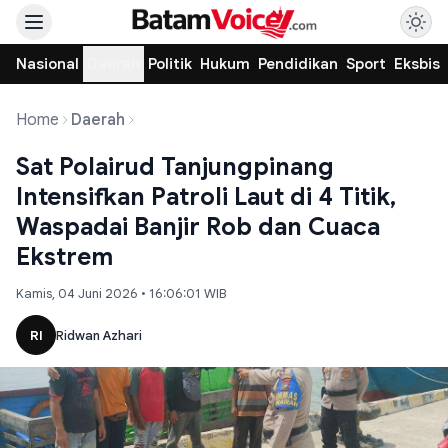
Nasional
Daerah
Politik
Hukum
Pendidikan
Sport
Eksbis
Home
Daerah
Sat Polairud Tanjungpinang
Intensifkan Patroli Laut di 4 Titik,
Waspadai Banjir Rob dan Cuaca
Ekstrem
Kamis, 04 Juni 2026 • 16:06:01 WIB
RI
Ridwan Azhari