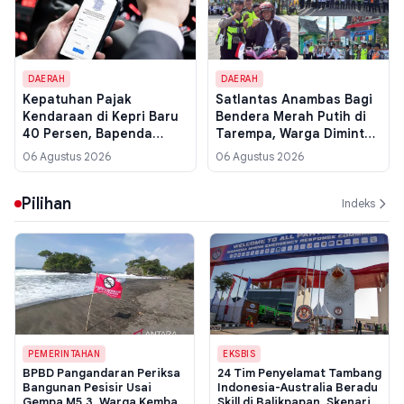
DAERAH
DAERAH
Kepatuhan Pajak
Satlantas Anambas Bagi
Kendaraan di Kepri Baru
Bendera Merah Putih di
40 Persen, Bapenda
Tarempa, Warga Diminta
Siapkan Razia di Batam
Pasang di Rumah Sambut
06 Agustus 2026
06 Agustus 2026
dan Kabupaten Kota
HUT ke-81 RI
Pilihan
Indeks
PEMERINTAHAN
EKSBIS
BPBD Pangandaran Periksa
24 Tim Penyelamat Tambang
Bangunan Pesisir Usai
Indonesia-Australia Beradu
Gempa M5,3, Warga Kembali
Skill di Balikpapan, Skenario