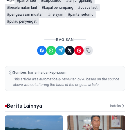
#patroli laut
#satpolairud
#tanjungpinang
#keselamatan laut
#kapal penumpang
#cuaca laut
#pengawasan muatan
#nelayan
#pantai setumu
#pulau penyengat
BAGIKAN
Sumber:
harianhaluankepri.com
This article was automatically rewritten by AI based on the source
above without altering the facts of the original article.
Berita Lainnya
Indeks