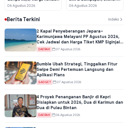
Beraktivitas
Uji Sampai Kebakaran
06 Agustus 2026
06 Agustus 2026
Struktural
Berita Terkini
Indeks
2 Kapal Penyeberangan Jepara–
Karimunjawa Melayani PP Agustus 2026,
Cek Jadwal dan Harga Tiket KMP Siginjai
hingga Express Bahari
07 Agustus 2026
DAERAH
Bumble Ubah Strategi, Tinggalkan Fitur
Swipe Demi Pertemuan Langsung dan
Aplikasi Plans
07 Agustus 2026
GADGET
4 Proyek Penanganan Banjir di Kepri
Disiapkan untuk 2026, Dua di Karimun dan
Dua di Pulau Bintan
06 Agustus 2026
DAERAH