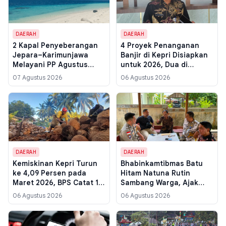
DAERAH
DAERAH
2 Kapal Penyeberangan
4 Proyek Penanganan
Jepara–Karimunjawa
Banjir di Kepri Disiapkan
Melayani PP Agustus
untuk 2026, Dua di
2026, Cek Jadwal dan
Karimun dan Dua di Pulau
07 Agustus 2026
06 Agustus 2026
Harga Tiket KMP Siginjai
Bintan
hingga Express Bahari
DAERAH
DAERAH
Kemiskinan Kepri Turun
Bhabinkamtibmas Batu
ke 4,09 Persen pada
Hitam Natuna Rutin
Maret 2026, BPS Catat 111
Sambang Warga, Ajak
Ribu Jiwa
Jaga Kerukunan dan
06 Agustus 2026
06 Agustus 2026
Waspadai Hoaks