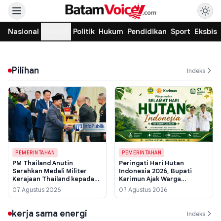
Nasional
Daerah
Politik
Hukum
Pendidikan
Sport
Eksbis
Pilihan
Indeks
PEMERINTAHAN
PEMERINTAHAN
PM Thailand Anutin
Peringati Hari Hutan
Serahkan Medali Militer
Indonesia 2026, Bupati
Kerajaan Thailand kepada
Karimun Ajak Warga
Presiden Prabowo di Istana
Pulihkan Ekosistem untuk
07 Agustus 2026
07 Agustus 2026
Merdeka
Jaga Kehidupan
kerja sama energi
Indeks