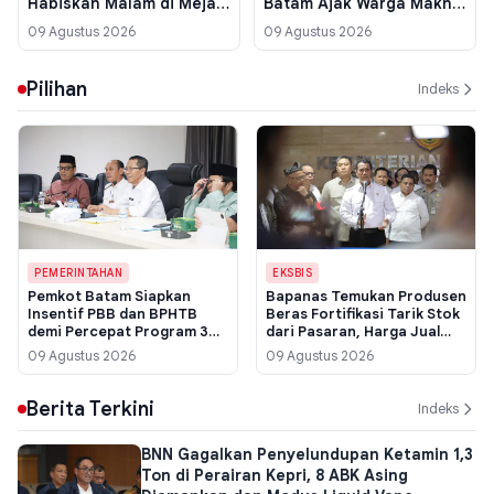
Habiskan Malam di Meja
Batam Ajak Warga Maknai
Domino Bersama Insan
Kemerdekaan Lewat
09 Agustus 2026
09 Agustus 2026
Pers di Tanjungpinang
Sinergi Pelayanan
Pilihan
Indeks
PEMERINTAHAN
EKSBIS
Pemkot Batam Siapkan
Bapanas Temukan Produsen
Insentif PBB dan BPHTB
Beras Fortifikasi Tarik Stok
demi Percepat Program 3
dari Pasaran, Harga Jual
Juta Rumah, Fokus ke
Capai Rp 42 Ribu per Kg
09 Agustus 2026
09 Agustus 2026
Permukiman Terpadu
Berita Terkini
Indeks
BNN Gagalkan Penyelundupan Ketamin 1,3
Ton di Perairan Kepri, 8 ABK Asing