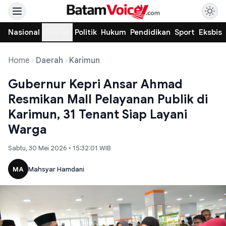
Nasional
Daerah
Politik
Hukum
Pendidikan
Sport
Eksbis
Home
Daerah
Karimun
Gubernur Kepri Ansar Ahmad
Resmikan Mall Pelayanan Publik di
Karimun, 31 Tenant Siap Layani
Warga
Sabtu, 30 Mei 2026 • 15:32:01 WIB
MA
Mahsyar Hamdani