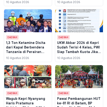
8 ABK Asing Diamankan
30 September 2026,
10 Agustus 2026
10 Agustus 2026
dan Modus Liquid Vape
Denda Dihapus 100
Terungkap
Persen
DAERAH
DAERAH
1,3 Ton Ketamine Disita
UKW Akbar 2026 di Kepri
dari Kapal Berbendera
Sudah Terisi 4 Kelas, PWI
Tanzania di Perairan
Siap Tambah Kuota Jika
Batam, 8 Awak Kapal
Pendaftar Membludak
10 Agustus 2026
10 Agustus 2026
Diamankan
DAERAH
DAERAH
Wagub Kepri Nyanyang
Pawai Pembangunan HUT
Haris Pratamura
ke-81 RI di Batam, BP