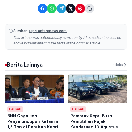
Sumber:
kepri.antaranews.com
This article was automatically rewritten by AI based on the source
above without altering the facts of the original article.
Berita Lainnya
Indeks
DAERAH
DAERAH
BNN Gagalkan
Pemprov Kepri Buka
Penyelundupan Ketamin
Pemutihan Pajak
1,3 Ton di Perairan Kepri,
Kendaraan 10 Agustus-