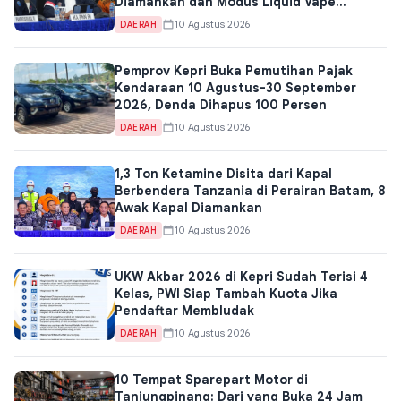
Diamankan dan Modus Liquid Vape
Terungkap
10 Agustus 2026
DAERAH
Pemprov Kepri Buka Pemutihan Pajak
Kendaraan 10 Agustus-30 September
2026, Denda Dihapus 100 Persen
10 Agustus 2026
DAERAH
1,3 Ton Ketamine Disita dari Kapal
Berbendera Tanzania di Perairan Batam, 8
Awak Kapal Diamankan
10 Agustus 2026
DAERAH
UKW Akbar 2026 di Kepri Sudah Terisi 4
Kelas, PWI Siap Tambah Kuota Jika
Pendaftar Membludak
10 Agustus 2026
DAERAH
10 Tempat Sparepart Motor di
Tanjungpinang: Dari yang Buka 24 Jam