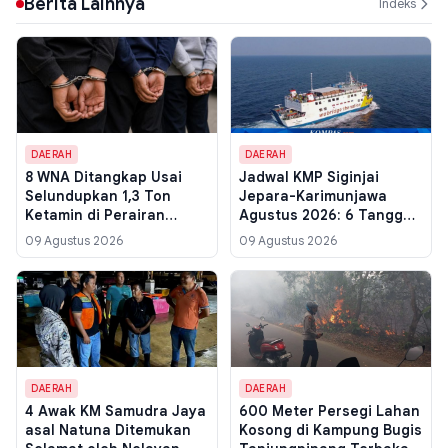
Berita Lainnya
Indeks
DAERAH
DAERAH
8 WNA Ditangkap Usai
Jadwal KMP Siginjai
Selundupkan 1,3 Ton
Jepara-Karimunjawa
Ketamin di Perairan
Agustus 2026: 6 Tanggal
Bintan Kepri, Berawal dari
Berangkat Dua Arah,
09 Agustus 2026
09 Agustus 2026
Info Intelijen Thailand
Simak Rinciannya
DAERAH
DAERAH
4 Awak KM Samudra Jaya
600 Meter Persegi Lahan
asal Natuna Ditemukan
Kosong di Kampung Bugis