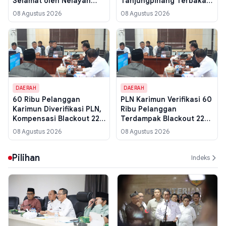
Selamat oleh Nelayan
Tanjungpinang Terbakar,
Malaysia, Kapal Pecah
Warga Sempat Padamkan
08 Agustus 2026
08 Agustus 2026
dan Tenggelam di
Secara Manual
Perairan Kuantan
DAERAH
DAERAH
60 Ribu Pelanggan
PLN Karimun Verifikasi 60
Karimun Diverifikasi PLN,
Ribu Pelanggan
Kompensasi Blackout 22
Terdampak Blackout 22
Juli Diusulkan ke Pusat
Juli, Usulan Kompensasi
08 Agustus 2026
08 Agustus 2026
Pekan Ini
Segera Dikirim ke Pusat
Pilihan
Indeks