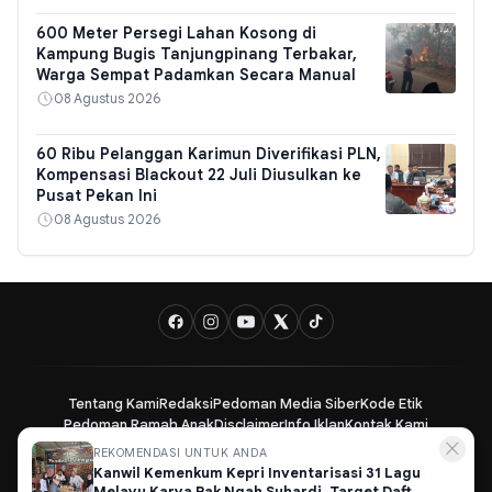
600 Meter Persegi Lahan Kosong di
Kampung Bugis Tanjungpinang Terbakar,
Warga Sempat Padamkan Secara Manual
08 Agustus 2026
60 Ribu Pelanggan Karimun Diverifikasi PLN,
Kompensasi Blackout 22 Juli Diusulkan ke
Pusat Pekan Ini
08 Agustus 2026
Tentang Kami
Redaksi
Pedoman Media Siber
Kode Etik
Pedoman Ramah Anak
Disclaimer
Info Iklan
Kontak Kami
✕
REKOMENDASI UNTUK ANDA
Kanwil Kemenkum Kepri Inventarisasi 31 Lagu
BatamVoice.com - Suara Batam, Informasi Terkini dan Terpercaya ©
Melayu Karya Pak Ngah Suhardi, Target Daftar