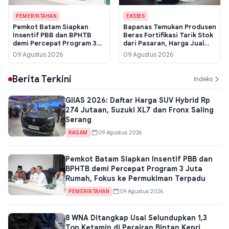
PEMERINTAHAN
EKSBIS
Pemkot Batam Siapkan
Bapanas Temukan Produsen
Insentif PBB dan BPHTB
Beras Fortifikasi Tarik Stok
demi Percepat Program 3
dari Pasaran, Harga Jual
Juta Rumah, Fokus ke
Capai Rp 42 Ribu per Kg
09 Agustus 2026
09 Agustus 2026
Permukiman Terpadu
Berita Terkini
Indeks
GIIAS 2026: Daftar Harga SUV Hybrid Rp
274 Jutaan, Suzuki XL7 dan Fronx Saling
Serang
09 Agustus 2026
RAGAM
Pemkot Batam Siapkan Insentif PBB dan
BPHTB demi Percepat Program 3 Juta
Rumah, Fokus ke Permukiman Terpadu
09 Agustus 2026
PEMERINTAHAN
8 WNA Ditangkap Usai Selundupkan 1,3
Ton Ketamin di Perairan Bintan Kepri,