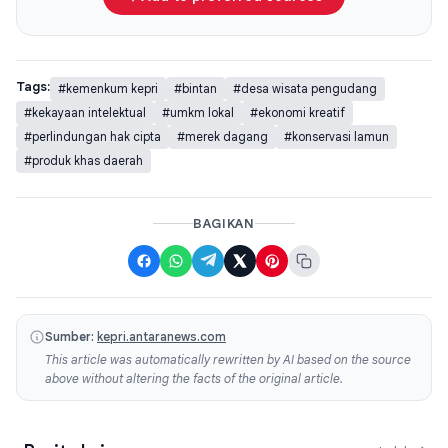
Tags:
#kemenkum kepri
#bintan
#desa wisata pengudang
#kekayaan intelektual
#umkm lokal
#ekonomi kreatif
#perlindungan hak cipta
#merek dagang
#konservasi lamun
#produk khas daerah
BAGIKAN
Sumber:
kepri.antaranews.com
This article was automatically rewritten by AI based on the source
above without altering the facts of the original article.