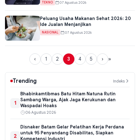
07 Agustus 2026
TEKNO
Peluang Usaha Makanan Sehat 2026: 20
Ide Jualan Menjanjikan
07 Agustus 2026
NASIONAL
‹
1
2
3
4
5
›
»
Trending
Indeks
Bhabinkamtibmas Batu Hitam Natuna Rutin
Sambang Warga, Ajak Jaga Kerukunan dan
1
Waspadai Hoaks
06 Agustus 2026
Disnaker Batam Gelar Pelatihan Kerja Perdana
untuk 95 Penyandang Disabilitas, Siapkan
2
Kompetensi Industri