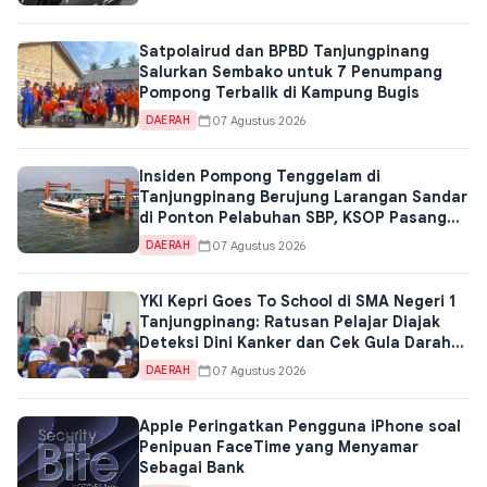
Satpolairud dan BPBD Tanjungpinang
Salurkan Sembako untuk 7 Penumpang
Pompong Terbalik di Kampung Bugis
07 Agustus 2026
DAERAH
Insiden Pompong Tenggelam di
Tanjungpinang Berujung Larangan Sandar
di Ponton Pelabuhan SBP, KSOP Pasang
Papan Peringatan
07 Agustus 2026
DAERAH
YKI Kepri Goes To School di SMA Negeri 1
Tanjungpinang: Ratusan Pelajar Diajak
Deteksi Dini Kanker dan Cek Gula Darah
Gratis
07 Agustus 2026
DAERAH
Apple Peringatkan Pengguna iPhone soal
Penipuan FaceTime yang Menyamar
Sebagai Bank