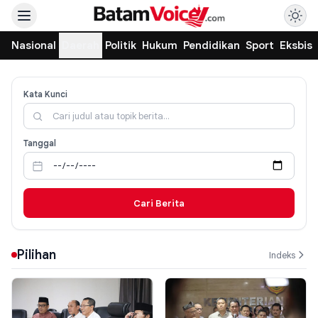
Nasional
Daerah
Politik
Hukum
Pendidikan
Sport
Eksbis
Kata Kunci
Tanggal
Cari Berita
Pilihan
Indeks