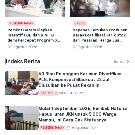
PEMERINTAHAN
EKSBIS
Pemkot Batam Siapkan
Bapanas Temukan Produsen
Insentif PBB dan BPHTB
Beras Fortifikasi Tarik Stok
demi Percepat Program 3
dari Pasaran, Harga Jual
Juta Rumah, Fokus ke
Capai Rp 42 Ribu per Kg
09 Agustus 2026
09 Agustus 2026
Permukiman Terpadu
Indeks Berita
Indeks
60 Ribu Pelanggan Karimun Diverifikasi
PLN, Kompensasi Blackout 22 Juli
Diusulkan ke Pusat Pekan Ini
08 Agustus 2026
DAERAH
Mulai 1 September 2026, Pemkab Natuna
Hapus Iuran JKN untuk 5.000 Warga
Mampu, Ini Cara Cek Statusnya
08 Agustus 2026
PEMERINTAHAN