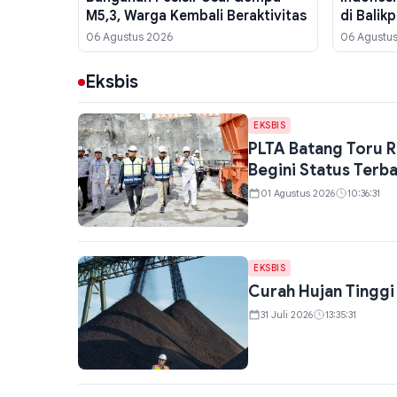
M5,3, Warga Kembali Beraktivitas
di Balik
Sampai 
06 Agustus 2026
06 Agustu
Eksbis
EKSBIS
PLTA Batang Toru Rp
Begini Status Terb
01 Agustus 2026
10:36:31
EKSBIS
Curah Hujan Tinggi
31 Juli 2026
13:35:31