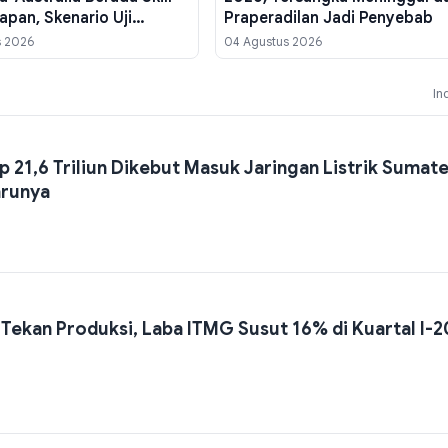
papan, Skenario Uji
Praperadilan Jadi Penyebab
Kebakaran Struktural
s 2026
04 Agustus 2026
In
 21,6 Triliun Dikebut Masuk Jaringan Listrik Sumate
arunya
 Tekan Produksi, Laba ITMG Susut 16% di Kuartal I-