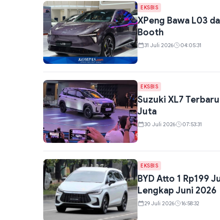
EKSBIS
XPeng Bawa L03 dan
Booth
31 Juli 2026
04:05:31
EKSBIS
Suzuki XL7 Terbaru
Juta
30 Juli 2026
07:53:31
EKSBIS
BYD Atto 1 Rp199 J
Lengkap Juni 2026
29 Juli 2026
16:58:32