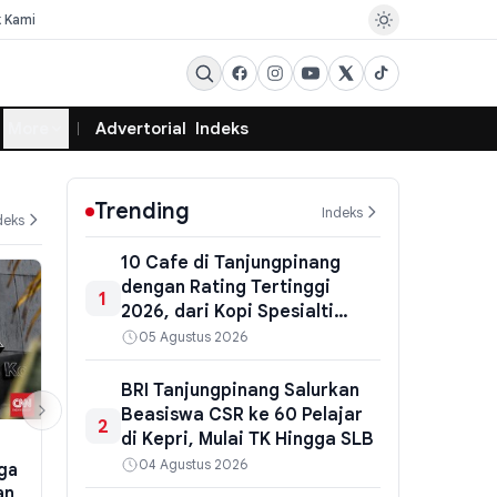
k Kami
More
Advertorial
Indeks
Trending
Indeks
deks
10 Cafe di Tanjungpinang
dengan Rating Tertinggi
1
2026, dari Kopi Spesialti
hingga Hidden Gem
05 Agustus 2026
BRI Tanjungpinang Salurkan
Beasiswa CSR ke 60 Pelajar
2
di Kepri, Mulai TK Hingga SLB
EKSBIS
POLITIK
04 Agustus 2026
ga
Harga Emas Antam Naik Rp 7.000
Komisi VII D
an
per Gram, Buyback Justru
SPAM Sepaku 