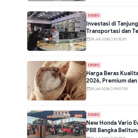
EKSBIS
Investasi di Tanjun
Transportasi dan T
29 Juli 2026
10:32:01
EKSBIS
Harga Beras Kualita
2026, Premium dan
29 Juli 2026
09:07:25
EKSBIS
New Honda Vario Ev
PBB Bangka Belitun