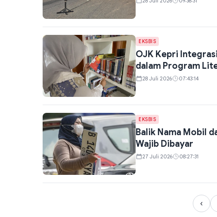
28 Juli 2026
09:38:31
EKSBIS
OJK Kepri Integrasi
dalam Program Lit
28 Juli 2026
07:43:14
EKSBIS
Balik Nama Mobil d
Wajib Dibayar
27 Juli 2026
08:27:31
‹