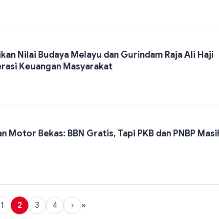
kan Nilai Budaya Melayu dan Gurindam Raja Ali Haji
erasi Keuangan Masyarakat
an Motor Bekas: BBN Gratis, Tapi PKB dan PNBP Masi
1
2
3
4
›
»