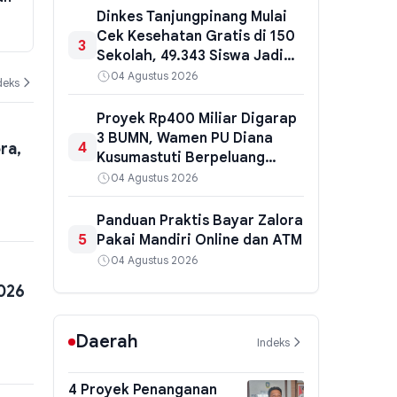
Melompat Lebih Tinggi
Disebut Lay
Dinkes Tanjungpinang Mulai
Cek Kesehatan Gratis di 150
03 Agustus 2026
02 Agustus 202
3
Sekolah, 49.343 Siswa Jadi
Sasaran
04 Agustus 2026
deks
Proyek Rp400 Miliar Digarap
3 BUMN, Wamen PU Diana
4
ra,
Kusumastuti Berpeluang
Diperiksa Ulang Kejati NTT
04 Agustus 2026
Panduan Praktis Bayar Zalora
5
Pakai Mandiri Online dan ATM
04 Agustus 2026
2026
Daerah
Indeks
4 Proyek Penanganan