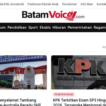
de Etik Jurnalistik
Pedoman Ramah Anak
Disclaimer
Info Iklan
Konta
kum
Pendidikan
Sport
Eksbis
Hiburan
Pemerintahan
Ragam
In
PEMERINTAHAN
Penyelamat Tambang
KPK Terbitkan Enam SP3 Hing
a-Australia Beradu Skill
2026, Tersangka Meninggal d