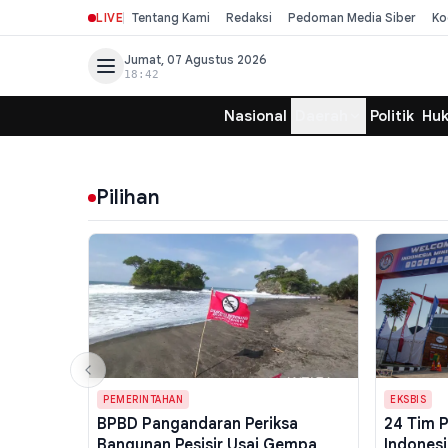
LIVE
Tentang Kami
Redaksi
Pedoman Media Siber
Ko
Jumat, 07 Agustus 2026
18:42
Nasional
Daerah
Politik
Hu
Pilihan
PEMERINTAHAN
EKSBIS
BPBD Pangandaran Periksa
24 Tim 
Bangunan Pesisir Usai Gempa
Indonesi