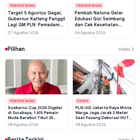
PEMERINTAHAN
PEMERINTAHAN
Target 5 Agustus Gagal,
Pemkab Natuna Gelar
Gubernur Kalteng Panggil
Edukasi Gizi Seimbang
Lagi GM PLN: Pemadaman
dan Cek Kesehatan
Listrik Masih Berlanjut di
Gratis di Bunguran Timur
07 Agustus 2026
06 Agustus 2026
Palangka Raya
Laut, 100 Paket Sembako
Dibagikan
Pilihan
Indeks
PEMERINTAHAN
EKSBIS
Soekarno Cup 2026 Digelar
PLN UID Jakarta Raya Minta
di Surabaya, 1.615 Pemain
Warga Jaga Jarak 3 Meter
Muda Berebut Tikut 25
Saat Pasang Dekorasi HUT
Skuad Jatim
RI ke-81, Ini Alasannya
08 Agustus 2026
08 Agustus 2026
Berita Terkini
Indeks