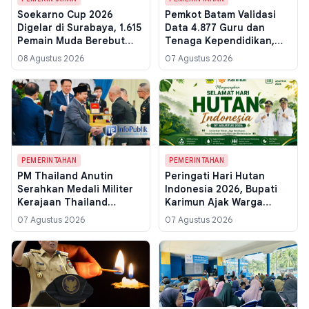
Soekarno Cup 2026
Pemkot Batam Validasi
Digelar di Surabaya, 1.615
Data 4.877 Guru dan
Pemain Muda Berebut
Tenaga Kependidikan,
Tikut 25 Skuad Jatim
Sebaran di 4 Kecamatan
08 Agustus 2026
07 Agustus 2026
Mulai Dipetakan
PEMERINTAHAN
PEMERINTAHAN
PM Thailand Anutin
Peringati Hari Hutan
Serahkan Medali Militer
Indonesia 2026, Bupati
Kerajaan Thailand
Karimun Ajak Warga
kepada Presiden
Pulihkan Ekosistem untuk
07 Agustus 2026
07 Agustus 2026
Prabowo di Istana
Jaga Kehidupan
Merdeka